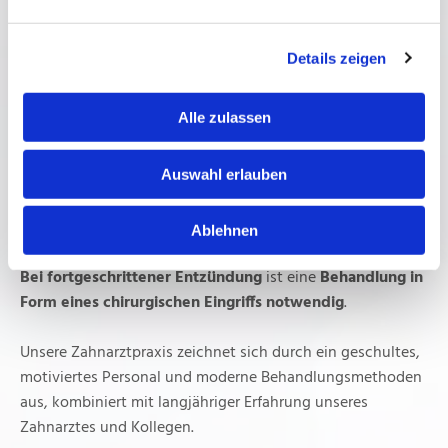
PARODONTITIS-BEHANDLUNG
Sollten Sie unter Parodontitis leiden, ist die Maintal-Praxis
Details zeigen
Ihre erste Anlaufstelle in der Region um Bad Vilbel. Durch
unsere moderne Zahnheilkunde und neuste
Alle zulassen
Behandlungsmethoden können wir die Krankheit
fachgerecht und bestmöglich in den Griff bekommen.
Unser Vorgehen bei der Behandlung hängt von der
Auswahl erlauben
Intensität des Verlaufes ab. Ist die
Parodontitis im
Anfangsstadium
, kann sie durch
Reinigung der Wurzel
Ablehnen
und des umliegenden Zahnfleisches
behandelt werden.
Bei fortgeschrittener Entzündung
ist eine
Behandlung in
Form eines chirurgischen Eingriffs notwendig
.
Unsere Zahnarztpraxis zeichnet sich durch ein geschultes,
motiviertes Personal und moderne Behandlungsmethoden
aus, kombiniert mit langjähriger Erfahrung unseres
Zahnarztes und Kollegen.