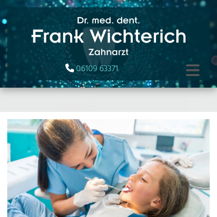
06109 63371
